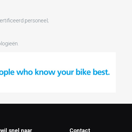
rtificeerd personeel;
logieën.
 wil snel naar
Contact