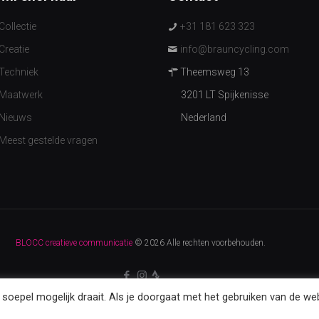
Collectie
+31 181 623 323
Creatie
info@brauncycling.com
Techniek
Theemsweg 13
Maatwerk
3201 LT Spijkenisse
Nieuws
Nederland
Meest gestelde vragen
BLOCC creatieve communicatie
© 2026 Alle rechten voorbehouden.
oepel mogelijk draait. Als je doorgaat met het gebruiken van de web