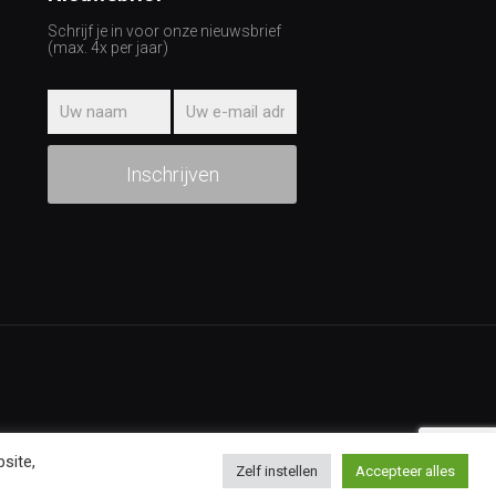
Schrijf je in voor onze nieuwsbrief
(max. 4x per jaar)
site,
Zelf instellen
Accepteer alles