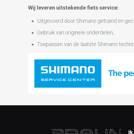
Wij leveren uitstekende fiets service:
Uitgevoerd door Shimano getraind en gece
Gebruik van originele onderdelen;
Toepassen van de laatste Shimano techno
Ik