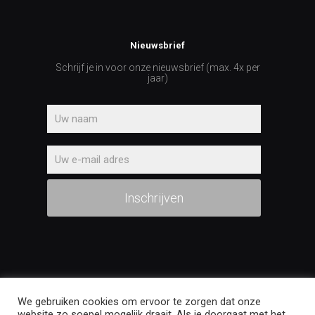
Nieuwsbrief
Schrijf je in voor onze nieuwsbrief (max. 4x per
jaar)
We gebruiken cookies om ervoor te zorgen dat onze
BLOCC creatieve communicatie
© 2026 Alle rechten
website zo soepel mogelijk draait. Als je doorgaat met het