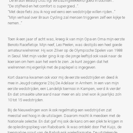
“De Braun Beauty Disc ligt verbazingwekkend goed in bochten…”
“De stijfheid en het comfort is supergoed…”.
“Met deze fiets zou ik nog wel eens een wedstrijdje willen rijden…”
“Mijn verhaal over Braun Cycling zal mensen triggeren zelf een kijkje te
nemen…”
Toen ik een jaar of acht was, kreeg ik van mijn Opa en Oma mijn eerste
Benoto Racefietsje. Mijn neef, Leo Peelen, was destijds een heel goede
amateurwielrenner. Hij won Zilver op de Olympische Spelen van 1988
in Seoul. Met mijn vader ging ik op die jonge leeftijd ook vaak naar de
koersen om hem aan het werk te zien. Je kunt zeggen dat het
wielrennen mij eigenlijk met de paplepel is ingegeven.
Kort daarna kwamen ook voor mij de eerste wedstrijden en deed ik
mee in Jeugd-categorie 2 bij De Adelaar in Arnhem. In een van mijn
eerste wedstrijden, een Landelijk toernooi in Kampen, werd ik vierde!
En dat smaakte uiteraard naar meer en als snel won ik jaarlijks zo’n
10 tot 15 wedstrijden.
Bij de Nieuwelingen won ik ook regelmatig een wedstrijd en zat
meestal wel hoog in de uitslagen. Daarom mocht ik meedoen met de
Nationale selectie. En dat gaf mij ook de kans om een plek te krijgen in
de opleidingsploeg van Rabobank. Ik was ontdekt door Piet Kuijs, de
toenmalige scout van de Rabobank wielerformatie. De uitstekende