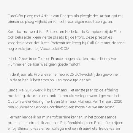
EuroGifts ploeg met Arthur van Dongen als ploegleider. Arthur gaf mij
binnen de ploeg vrijheid en ik mocht voor eigen resultaten gaan.
Kort daarna werd ik in Rotterdam Nederlands Kampioen bij de Elite.
Ook behaalde ik een vierde plaats bij de Profs. Deze prestaties
zorgden ervoor dat ik een Profcontract kreeg bij Skill-Shimano; daarna
nog enkele jaren bij Vacansoleil-DCM.
Ik heb 2 keer in de Tour de France mogen starten, maar Kenny van
Hummel en de Tour was geen goede match!
In de 8 jaar als Profwielrenner heb ik 26 UCI-wedstrijden gewonnen.
En daar ben ik best trots op. Een mooie tijd gehad!
Sinds Mei 2015 werk ik bij Shimano. Het eerste jaar op de afdeling
marketing; daarna een aantal jaren als vertegenwoordiger van het
Custom wielerkleding merk van Shimano; Mulreno. Per 1 maart 2020
ben ik Shimano Service Coördinator; een mooie nieuwe uitdaging.
Herman leerde ik na mijn Profcarrière kennen; in het zogenaamde
prominenten circuit. Ik zag toen Erik Breukink op een Braun-fiets rijden
en bij Shimano was er een collega met een Braun-fiets. Beide waren