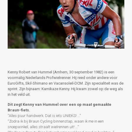
Kenny Robert van Hummel (Arnhem, 30 september 1982) is een
voormalig Nederlands Profwielrenner. Hij reed onder andere voor
EuroGifts, Skil-Shimano en Vacansoleil-DCM. Zijn specialiteit was de
sprint. Zijn bijnaam: Kamikaze Kenny. Hij kwam zowel op de weg als
in het veld uit.
Dit zegt Kenny van Hummel over een op maat gemaakte
Braun-fiets.
“Alles puur handwerk. Dat is iets UNIEKS! …”
“Zodra ik bij Braun Cycling binnenstap, waan ik me in een
snoepwinkel; alles straalt wielrennen uit! …”