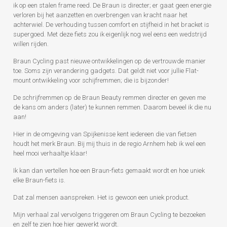
ik op een stalen frame reed. De Braun is directer; er gaat geen energie
verloren bij het aanzetten en overbrengen van kracht naar het
achterwiel. De verhouding tussen comfort en stijfheid in het bracket is
supergoed. Met deze fiets zou ik eigenlijk nog wel eens een wedstrijd
willen rijden.
Braun Cycling past nieuwe ontwikkelingen op de vertrouwde manier
toe. Soms zijn verandering gadgets. Dat geldt niet voor jullie Flat-
mount ontwikkeling voor schijfremmen; die is bijzonder!
De schrijfremmen op de Braun Beauty remmen directer en geven me
de kans om anders (later) te kunnen remmen. Daarom beveel ik die nu
aan!
Hier in de omgeving van Spijkenisse kent iedereen die van fietsen
houdt het merk Braun. Bij mij thuis in de regio Arnhem heb ik wel een
heel mooi verhaaltje klaar!
Ik kan dan vertellen hoe een Braun-fiets gemaakt wordt en hoe uniek
elke Braun-fiets is.
Dat zal mensen aanspreken. Het is gewoon een uniek product.
Mijn verhaal zal vervolgens triggeren om Braun Cycling te bezoeken
en zelf te zien hoe hier gewerkt wordt.