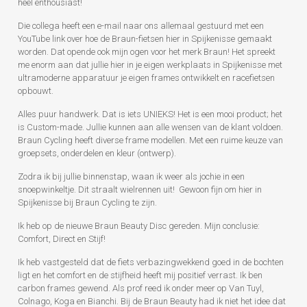
heel enthousiast!
Die collega heeft een e-mail naar ons allemaal gestuurd met een
YouTube link over hoe de Braun-fietsen hier in Spijkenisse gemaakt
worden. Dat opende ook mijn ogen voor het merk Braun! Het spreekt
me enorm aan dat jullie hier in je eigen werkplaats in Spijkenisse met
ultramoderne apparatuur je eigen frames ontwikkelt en racefietsen
opbouwt.
Alles puur handwerk. Dat is iets UNIEKS! Het is een mooi product; het
is Custom-made. Jullie kunnen aan alle wensen van de klant voldoen.
Braun Cycling heeft diverse frame modellen. Met een ruime keuze van
groepsets, onderdelen en kleur (ontwerp).
Zodra ik bij jullie binnenstap, waan ik weer als jochie in een
snoepwinkeltje. Dit straalt wielrennen uit! Gewoon fijn om hier in
Spijkenisse bij Braun Cycling te zijn.
Ik heb op de nieuwe Braun Beauty Disc gereden. Mijn conclusie:
Comfort, Direct en Stijf!
Ik heb vastgesteld dat de fiets verbazingwekkend goed in de bochten
ligt en het comfort en de stijfheid heeft mij positief verrast. Ik ben
carbon frames gewend. Als prof reed ik onder meer op Van Tuyl,
Colnago, Koga en Bianchi. Bij de Braun Beauty had ik niet het idee dat