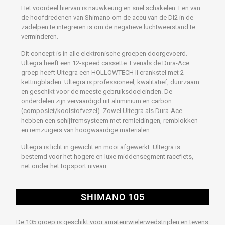
Het voordeel hiervan is nauwkeurig en snel schakelen. Een van
de hoofdredenen van Shimano om de accu van de DI2 in de
zadelpen te integreren is om de negatieve luchtweerstand te
verminderen.
Dit concept is in alle elektronische groepen doorgevoerd.
Ultegra heeft een 12-speed cassette. Evenals de Dura-Ace
groep heeft Ultegra een HOLLOWTECH II crankstel met 2
kettingbladen. Ultegra is professioneel, kwalitatief, duurzaam
en geschikt voor de meeste gebruiksdoeleinden. De
onderdelen zijn vervaardigd uit aluminium en carbon
(composiet/koolstofvezel). Zowel Ultegra als Dura-Ace
hebben een schijfremsysteem met remleidingen, remblokken
en remzuigers van hoogwaardige materialen.
Ultegra is licht in gewicht en mooi afgewerkt. Ultegra is
bestemd voor het hogere en luxe middensegment racefiets,
net onder het topsport niveau.
SHIMANO 105
De 105 groep is geschikt voor amateurwielerwedstrijden en tevens