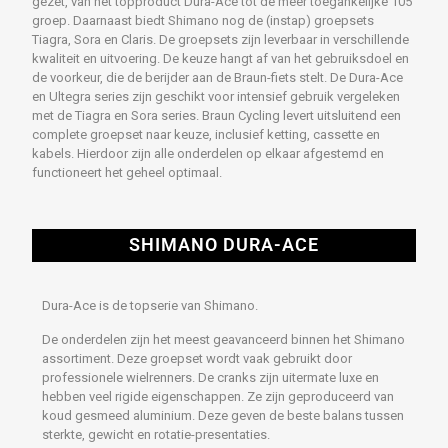
gezet, van het topproduct Dura-Ace tot de meer toegankelijke 105
groep. Daarnaast biedt Shimano nog de (instap) groepsets
Tiagra, Sora en Claris. De groepsets zijn leverbaar in verschillende
kwaliteit en uitvoering. De keuze hangt af van het gebruiksdoel en
de voorkeur, die de berijder aan de Braun-fiets stelt. De Dura-Ace
en Ultegra series zijn geschikt voor intensief gebruik vergeleken
met de Tiagra en Sora series. Braun Cycling levert uitsluitend een
complete groepset naar keuze, inclusief ketting, cassette en
kabels. Hierdoor zijn alle onderdelen op elkaar afgestemd en
functioneert het geheel optimaal.
SHIMANO DURA-ACE
Dura-Ace is de topserie van Shimano.
De onderdelen zijn het meest geavanceerd binnen het Shimano
assortiment. Deze groepset wordt vaak gebruikt door
professionele wielrenners. De cranks zijn uitermate luxe en
hebben veel rigide eigenschappen. Ze zijn geproduceerd van
koud gesmeed aluminium. Deze geven de beste balans tussen
sterkte, gewicht en rotatie-presentaties.