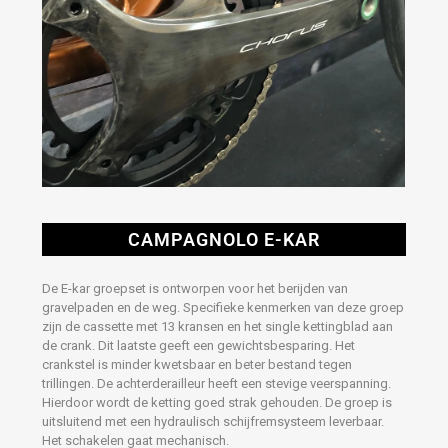
CAMPAGNOLO E-KAR
De E-kar groepset is ontworpen voor het berijden van
gravelpaden en de weg. Specifieke kenmerken van deze groep
zijn de cassette met 13 kransen en het single kettingblad aan
de crank. Dit laatste geeft een gewichtsbesparing. Het
crankstel is minder kwetsbaar en beter bestand tegen
trillingen. De achterderailleur heeft een stevige veerspanning.
Hierdoor wordt de ketting goed strak gehouden. De groep is
uitsluitend met een hydraulisch schijfremsysteem leverbaar.
Het schakelen gaat mechanisch.