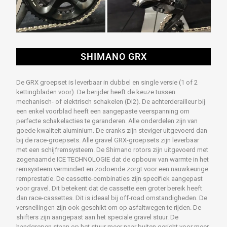
SHIMANO GRX
De GRX groepset is leverbaar in dubbel en single versie (1 of 2
kettingbladen voor). De berijder heeft de keuze tussen
mechanisch- of elektrisch schakelen (DI2). De achterderailleur bij
een enkel voorblad heeft een aangepaste veerspanning om
perfecte schakelacties te garanderen. Alle onderdelen zijn van
goede kwaliteit aluminium. De cranks zijn steviger uitgevoerd dan
bij de race-groepsets. Alle gravel GRX-groepsets zijn leverbaar
met een schijfremsysteem. De Shimano rotors zijn uitgevoerd met
zogenaamde ICE TECHNOLOGIE dat de opbouw van warmte in het
remsysteem vermindert en zodoende zorgt voor een nauwkeurige
remprestatie. De cassette-combinaties zijn specifiek aangepast
voor gravel. Dit betekent dat de cassette een groter bereik heeft
dan race-cassettes. Dit is ideaal bij off-road omstandigheden. De
versnellingen zijn ook geschikt om op asfaltwegen te rijden. De
shifters zijn aangepast aan het speciale gravel stuur. De
handgrepen staan op het stuur meer naar buiten gericht voor meer