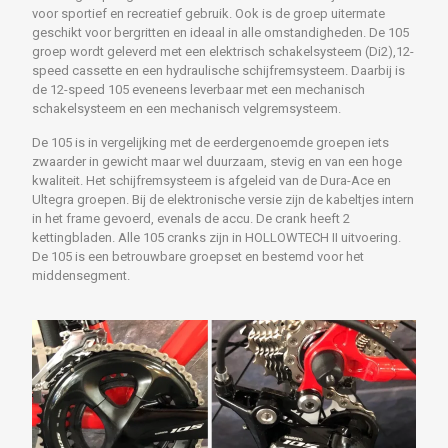
voor sportief en recreatief gebruik. Ook is de groep uitermate
geschikt voor bergritten en ideaal in alle omstandigheden. De 105
groep wordt geleverd met een elektrisch schakelsysteem (Di2),12-
speed cassette en een hydraulische schijfremsysteem. Daarbij is
de 12-speed 105 eveneens leverbaar met een mechanisch
schakelsysteem en een mechanisch velgremsysteem.
De 105 is in vergelijking met de eerdergenoemde groepen iets
zwaarder in gewicht maar wel duurzaam, stevig en van een hoge
kwaliteit. Het schijfremsysteem is afgeleid van de Dura-Ace en
Ultegra groepen. Bij de elektronische versie zijn de kabeltjes intern
in het frame gevoerd, evenals de accu. De crank heeft 2
kettingbladen. Alle 105 cranks zijn in HOLLOWTECH II uitvoering.
De 105 is een betrouwbare groepset en bestemd voor het
middensegment.