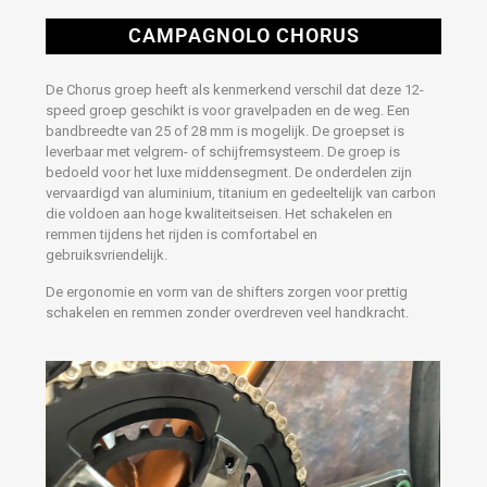
CAMPAGNOLO CHORUS
De Chorus groep heeft als kenmerkend verschil dat deze 12-
speed groep geschikt is voor gravelpaden en de weg. Een
bandbreedte van 25 of 28 mm is mogelijk. De groepset is
leverbaar met velgrem- of schijfremsysteem. De groep is
bedoeld voor het luxe middensegment. De onderdelen zijn
vervaardigd van aluminium, titanium en gedeeltelijk van carbon
die voldoen aan hoge kwaliteitseisen. Het schakelen en
remmen tijdens het rijden is comfortabel en
gebruiksvriendelijk.
De ergonomie en vorm van de shifters zorgen voor prettig
schakelen en remmen zonder overdreven veel handkracht.