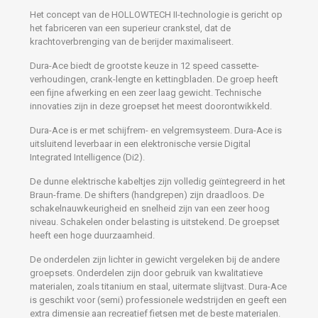
Het concept van de HOLLOWTECH II-technologie is gericht op
het fabriceren van een superieur crankstel, dat de
krachtoverbrenging van de berijder maximaliseert.
Dura-Ace biedt de grootste keuze in 12 speed cassette-
verhoudingen, crank-lengte en kettingbladen. De groep heeft
een fijne afwerking en een zeer laag gewicht. Technische
innovaties zijn in deze groepset het meest doorontwikkeld.
Dura-Ace is er met schijfrem- en velgremsysteem. Dura-Ace is
uitsluitend leverbaar in een elektronische versie Digital
Integrated Intelligence (Di2).
De dunne elektrische kabeltjes zijn volledig geïntegreerd in het
Braun-frame. De shifters (handgrepen) zijn draadloos. De
schakelnauwkeurigheid en snelheid zijn van een zeer hoog
niveau. Schakelen onder belasting is uitstekend. De groepset
heeft een hoge duurzaamheid.
De onderdelen zijn lichter in gewicht vergeleken bij de andere
groepsets. Onderdelen zijn door gebruik van kwalitatieve
materialen, zoals titanium en staal, uitermate slijtvast. Dura-Ace
is geschikt voor (semi) professionele wedstrijden en geeft een
extra dimensie aan recreatief fietsen met de beste materialen.