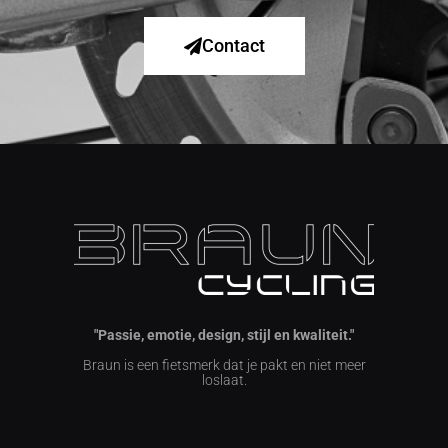
Contact
"Passie, emotie, design, stijl en kwaliteit."
Braun is een fietsmerk dat je pakt en niet meer
loslaat.