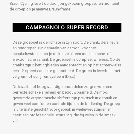
Braun Cycling levert de door jou gekozen groepset en monteert
de groep op je nieuwe Braun-frame.
CAMPAGNOLO SUPER RECORD
Deze groepset is de lichtste in zijn soort. De crank, derailleurs
en remgrepen zijn gemaakt van carbon. Voor het
schakelsysteem heb je de keuze uit een mechanische- of
elektronische variant. De groepset is compleet wireless. Op de
cranks zijn 2 kettingbladen aangebracht en op het achterwiel is
een 12-speed cassette gemonteerd. De groep is leverbaar met
velgrem- of schijfremsysteem (Disc).
De kwalitatief hoogwaardige onderdelen zorgen voor een
perfecte schakelsnelheid en betrouwbaarheid. De mooi
gevormde ergonomische shifters zijn praktisch in gebruik en
geven veel comfort en controle tijdens de bediening. De groep
is uitermate geschikt voor gebruik in wielerwedstrijden en
heeft een professionele uitstraling, die bij velen in de smaak
valt.