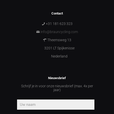
Contact
+31 181 623 323
info@brauncycling.com
Theemsweg 13
3201 LT Spijkenisse
Nederland
Nieuwsbrief
Schrijf je in voor onze nieuwsbrief (max. 4x per
jaar)