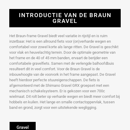
INTRODUCTIE VAN DE BRAUN
GRAVEL
Het Braun-frame Gravel biedt veel variatie in rijstijl en is ruim
inzetbaar. Het is een allround fiets voor (on)verharde wegen en
comfortabel voor zowel korte als lange ritten. De Gravel is geschikt
voor vlak en heuvelachtig terrein. Door de optimale geometrie van
het frame en de 40 of 45 mm banden, ervaart de berijder een
comfortabele gravelfiets. Samen met de verlengde balhoofdbuis
resulteert dit in veel comfort. Voor de Braun Gravel is de
inbouwhoogte van de voorvork in het frame aangepast. De Gravel
heeft hierdoor perfecte stuureigenschappen. De fiets is
afgemonteerd met de Shimano Gravel GRX groepset met een
mechanisch schakelsysteem. Er is gekozen voor een 700c
wielmaat. Dit rolt beter op verharde wegen en biedt meer comfort bij
hobbels en kuilen. Het lange en smalle contactoppervlak, tussen
band en grond, zorgt voor een uitstekende wegligging.
Gravel