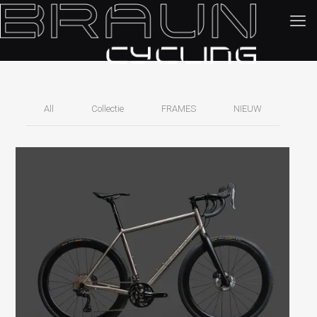
All
Collectie
FRAMES
NIEUW